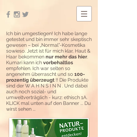
Ich bin umgestiegen! Ich habe lange
getestet und bin immer sehr skeptisch
gewesen – bei „Normal”-Kosmetika
sowieso. Jetzt ist für mich klar, Haut &
Haar bekommen
nur mehr das hier
.
Kumari kann ich
vorbehaltlos
empfehlen. Ich war selten so
angenehm überrascht und so
100-
prozentig überzeugt
!! Die Produkte
sind der W A H N S I N N . Und dabei
auch noch sozial- und
umweltverträglich - kurz: ethisch 1A.
KLICK mal unten auf den Banner ... Du
wirst sehen ...